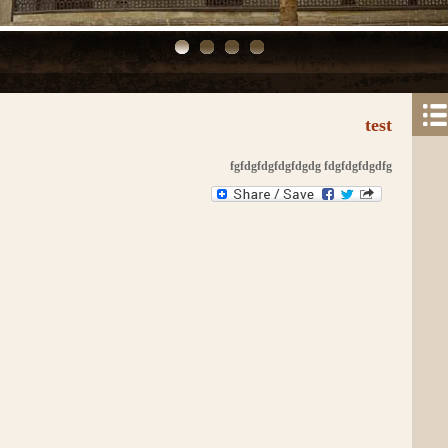
test
fgfdgfdgfdgfdgdg fdgfdgfdgdfg