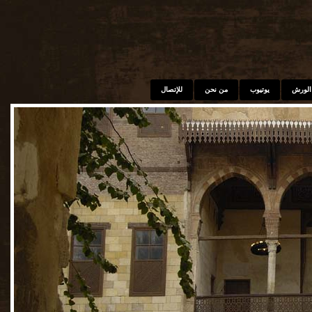
الورش
يوتيوب
من نحن
للإتصال