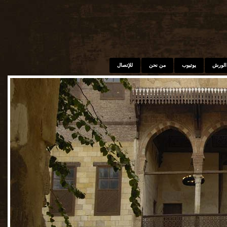
الورش
يوتيوب
من نحن
للإتصال