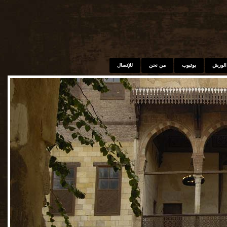
الورش
يوتيوب
من نحن
للإتصال