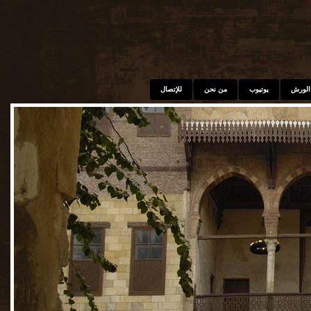
الورش
يوتيوب
من نحن
للإتصال