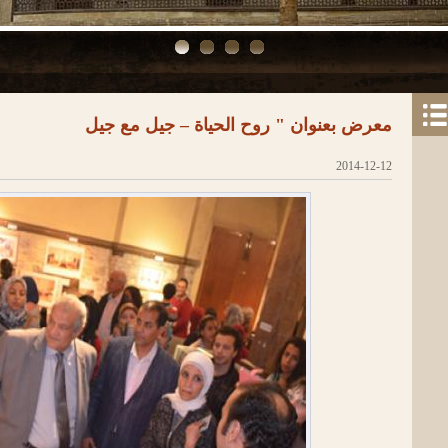
معرض بعنوان " روح الحياة – جيل مع جيل
2014-12-12