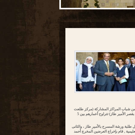
من شباب المراكز المشاركة (مركز طلعت
حرب الثقافى – مركز إبداع الطفل ببيت العينى ، بالإضافة إلى شباب الورش الفنية بقصر الأمير طاز) تتراوح أعمارهم بين 5
 طلبة ورشة المسرح بالأمير طاز ، والثانى
عليمية , قام بإخراج العرضين المخرج أحمد