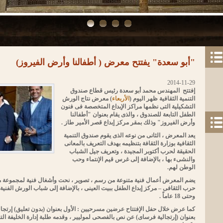
"أبو سعدة" يفتتح معرض ( أطفالنا وأرض الفيروز)
2014-11-29
إفتتح المهندس محمد أبو سعدة رئيس قطاع صندوق
التنمية الثقافية ظهر اليوم (
الأربعاء
) معرض نتاج الورش
التشكيلية التى نظمها مراكز الإبداع المتخصصة فى فنون
الطفل التابعة للصندوق ، والذى يقام بعنوان "أطفالنا
وأرض الفيروز" وذلك بمقر مركز إبداع قصر الأمير طاز .
يعد المعرض ، الثانى من نوعه الذى يقوم صندوق التنمية
الثقافية بوزارة الثقافة بتنظيمه بهدف التعريف بالمعانى
الحقيقة لحرب أكتوبر المجيدة ، وتعريف جيل الشباب
والنشىء بها ، بالإضافة إلى غرس قيم الإنتماء وحب
الوطن لهم.
يضم المعرض أعمال فنية متنوعة من رسم ، تصوير ، نحت وأشغال فنية لمجموعة 
وحتى 18 عاماً .
كما عرض خلال حفل الإفتتاح عرضين مسرحيين : الأول بعنوان (بدون تعليق) إرتجال
بعنوان (إرتجالية فرساى) عن نص بالفصحى لموليير ، وقدمه طلبة إدارة الخليفة الت