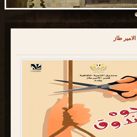
لامير طاز