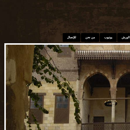
الورش
يوتيوب
من نحن
للإتصال